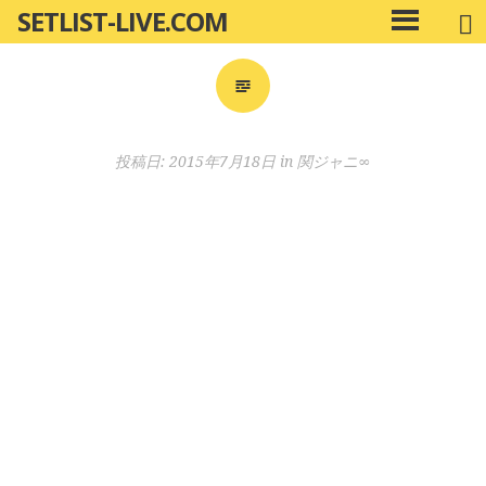
SETLIST-LIVE.COM
コ
メ
ン
イ
ン
テ
メ
ン
ニ
ツ
投稿日:
2015年7月18日
in
関ジャニ∞
ュ
へ
ー
移
動