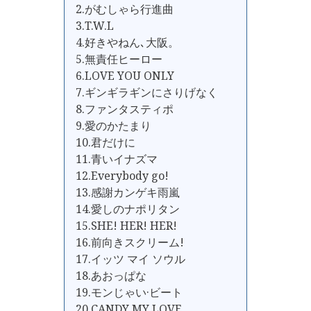
2.がむしゃら行進曲
3.T.W.L
4.好きやねん､大阪。
5.無責任ヒーロー
6.LOVE YOU ONLY
7.ギンギラギンにさりげなく
8.ファンタスティポ
9.愛のかたまり
10.君だけに
11.青いイナズマ
12.Everybody go!
13.感謝カンゲキ雨嵐
14.愛しのナポリタン
15.SHE! HER! HER!
16.前向きスクリーム!
17.イッツ マイ ソウル
18.あおっぱな
19.モンじゃい·ビート
20.CANDY MY LOVE