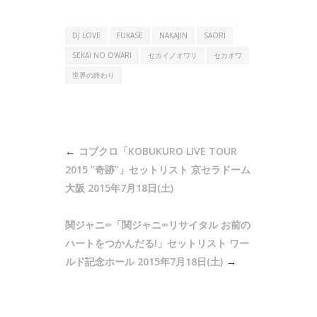
DJ LOVE
FUKASE
NAKAJIN
SAORI
SEKAI NO OWARI
セカイノオワリ
セカオワ
世界の終わり
投
コブクロ「KOBUKURO LIVE TOUR
稿
2015 “奇跡”」セットリスト 京セラドーム
ナ
大阪 2015年7月18日(土)
ビ
関ジャニ∞「関ジャニ∞リサイタル お前の
ゲ
ハートをつかんだる!」セットリスト ワー
ー
ルド記念ホール 2015年7月18日(土)
シ
ョ