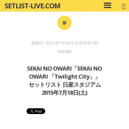
SETLIST-LIVE.COM
コ
メ
ン
イ
ン
テ
メ
ン
ニ
ツ
投稿日:
2015年7月18日
in
SEKAI NO
ュ
へ
ー
OWARI
移
動
SEKAI NO OWARI「SEKAI NO
OWARI 「Twilight City」」
セットリスト 日産スタジアム
2015年7月18日(土)