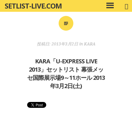
SETLIST-LIVE.COM
コ
メ
ン
イ
ン
テ
メ
ン
ニ
ツ
投稿日:
2013年3月2日
in
KARA
ュ
へ
ー
移
KARA「U-EXPRESS LIVE
動
2013」セットリスト 幕張メッ
セ国際展示場9～11ホール 2013
年3月2日(土)