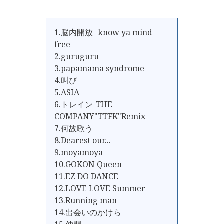
1.脳内開放 -know ya mind
free
2.guruguru
3.papamama syndrome
4.叫び
5.ASIA
6.トレイン-THE
COMPANY"TTFK"Remix
7.何故歌う
8.Dearest our...
9.moyamoya
10.GOKON Queen
11.EZ DO DANCE
12.LOVE LOVE Summer
13.Running man
14.出会いのかけら