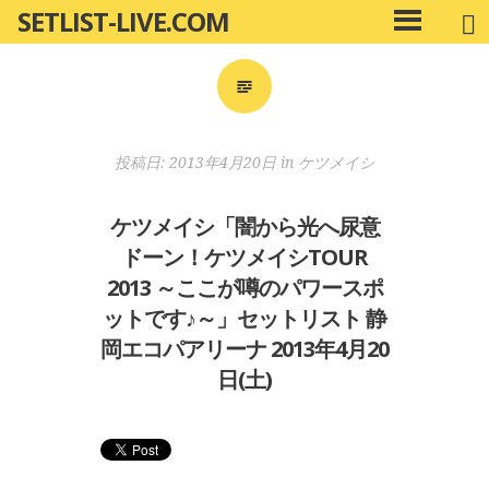
SETLIST-LIVE.COM
コ
メ
ン
イ
ン
テ
メ
ン
ニ
ツ
投稿日:
2013年4月20日
in
ケツメイシ
ュ
へ
ー
移
ケツメイシ「闇から光へ尿意
動
ドーン！ケツメイシTOUR
2013 ～ここが噂のパワースポ
ットです♪～」セットリスト 静
岡エコパアリーナ 2013年4月20
日(土)