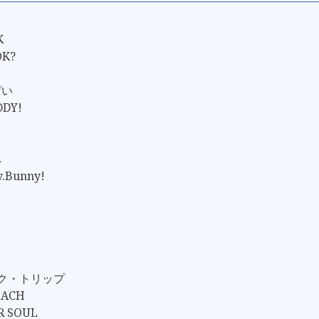
K
OK?
ぱい
DY!
へ
y.Bunny!
ック・トリップ
EACH
R SOUL