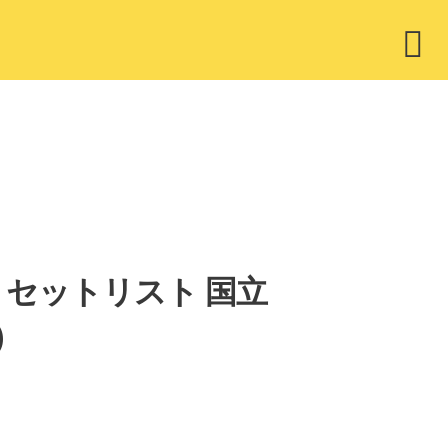
ウ
ィ
ジ
ェ
ッ
ト
ess！」セットリスト 国立
)