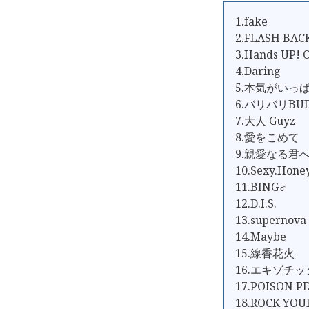
1.fake
2.FLASH BAC
3.Hands UP! 
4.Daring
5.本気がいっ
6.バリバリBUD
7.大人 Guyz
8.愛をこめて
9.親愛なる君
10.Sexy.Hone
11.BING♂
12.D.I.S.
13.supernova
14.Maybe
15.線香花火
16.エキゾチ
17.POISON P
18.ROCK YOU