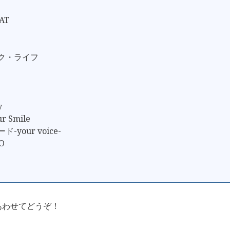
AT
ック・ライフ
y
ur Smile
-your voice-
O
あわせてどうぞ！