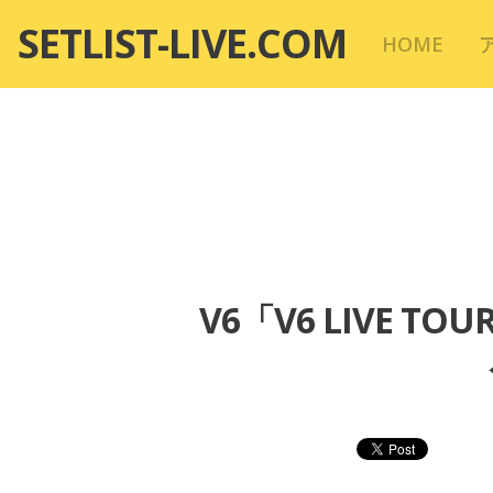
コ
SETLIST-LIVE.COM
HOME
ン
テ
ン
ツ
へ
移
動
V6「V6 LIVE TO