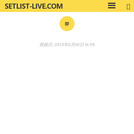
SETLIST-LIVE.COM
コ
メ
ン
イ
ン
テ
メ
ン
ニ
ツ
投稿日:
2013年3月30日
in
V6
ュ
へ
ー
移
動