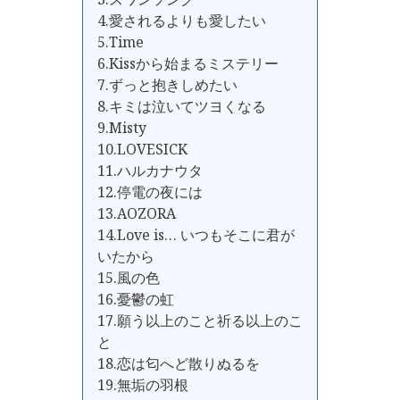
4.愛されるよりも愛したい
5.Time
6.Kissから始まるミステリー
7.ずっと抱きしめたい
8.キミは泣いてツヨくなる
9.Misty
10.LOVESICK
11.ハルカナウタ
12.停電の夜には
13.AOZORA
14.Love is… いつもそこに君が
いたから
15.風の色
16.憂鬱の虹
17.願う以上のこと祈る以上のこ
と
18.恋は匂へど散りぬるを
19.無垢の羽根