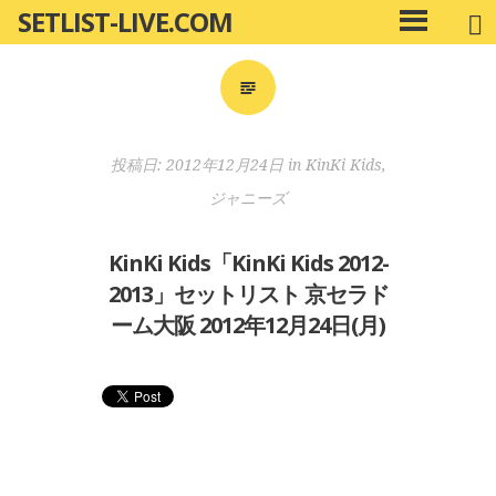
SETLIST-LIVE.COM
コ
メ
ン
イ
ン
テ
メ
ン
ニ
ツ
投稿日:
2012年12月24日
in
KinKi Kids
,
ュ
へ
ー
ジャニーズ
移
動
KinKi Kids「KinKi Kids 2012-
2013」セットリスト 京セラド
ーム大阪 2012年12月24日(月)