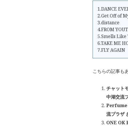
1.DANCE EV
2.Get Off of 
3.distance
4.FROM YOUT
5.Smells Like 
6.TAKE ME H
7.FLY AGAIN
こちらの記事も
チャットモン
中湖交流プラ
Perfum
流プラザ き
ONE OK