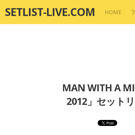
コ
SETLIST-LIVE.COM
HOME
ン
テ
ン
ツ
へ
移
動
MAN WITH A M
2012」セットリ