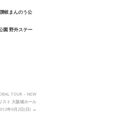
 国営讃岐まんのう公
佐山公園 野外ステー
OBAL TOUR – NEW
ットリスト 大阪城ホール
2012年9月2日(日)