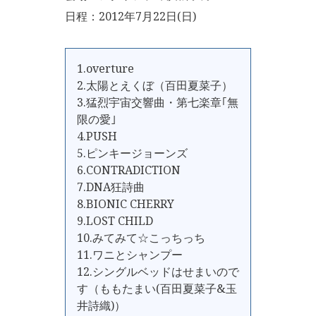
日程：2012年7月22日(日)
1.overture
2.太陽とえくぼ（百田夏菜子）
3.猛烈宇宙交響曲・第七楽章｢無
限の愛｣
4.PUSH
5.ピンキージョーンズ
6.CONTRADICTION
7.DNA狂詩曲
8.BIONIC CHERRY
9.LOST CHILD
10.みてみて☆こっちっち
11.ワニとシャンプー
12.シングルベッドはせまいので
す（ももたまい(百田夏菜子&玉
井詩織)）