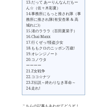
13.だって あーりんなんだもー
ん☆（佐々木彩夏）
14.事務所にもっと推され隊（事
務所に推され隊(有安杏果 & 高
城れに)）
15.渚のラララ（百田夏菜子）
16.Chai Maxx
17.行くぜっ!怪盗少女
18.ももクロのニッポン万歳!
19.オレンジノート
20.コノウタ
ーーーー
21.Z女戦争
22.ココ☆ナツ
23.Z伝説～終わりなき革命～
24.走れ!
こちらの記事もあわせてどうぞ！