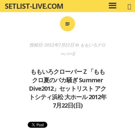
SETLIST-LIVE.COM
コ
メ
ン
イ
ン
テ
メ
ン
ニ
ツ
投稿日:
2012年7月22日
in
ももいろクロ
ュ
へ
ー
ーバーZ
移
動
ももいろクローバーＺ「もも
クロ夏のバカ騒ぎ Summer
Dive2012」セットリスト アク
トシティ浜松 大ホール 2012年
7月22日(日)