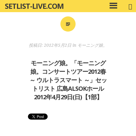
SETLIST-LIVE.COM
コ
メ
ン
イ
ン
テ
メ
ン
ニ
ツ
投稿日:
2012年5月2日
in
モーニング娘。
ュ
へ
ー
移
モーニング娘。「モーニング
動
娘。コンサートツアー2012春
～ ウルトラスマート ～」セッ
トリスト 広島ALSOKホール
2012年4月29日(日)【1部】