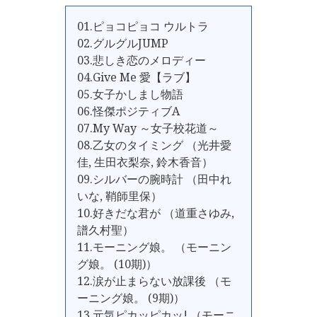
01.ピョコピョコ ウルトラ
02.グルグルJUMP
03.悲しき恋のメロディー
04.Give Me 愛【ラブ】
05.女子かしまし物語
06.怪傑ポジティブA
07.My Way ～女子校花道～
08.乙女のタイミング （光井愛
佳, 生田衣梨奈, 鈴木香音）
09.シルバーの腕時計 （田中れ
いな, 鞘師里保）
10.好きだな君が （道重さゆみ,
譜久村聖）
11.モーニング娘。 （モーニン
グ娘。 (10期)）
12.涙が止まらない放課後 （モ
ーニング娘。 (9期)）
13.元気ピカッピカッ! （モーニ