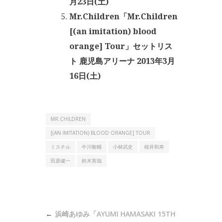
月23日(土)
Mr.Children「Mr.Children
[(an imitation) blood
orange] Tour」セットリス
ト 鹿児島アリーナ 2013年3月
16日(土)
MR.CHILDREN
[(AN IMITATION) BLOOD ORANGE] TOUR
ミスチル
中川敬輔
小林武史
桜井和寿
田原健一
鈴木英哉
投
浜崎あゆみ「AYUMI HAMASAKI 15TH