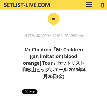
SETLIST-LIVE.COM
コ
メ
ン
イ
ン
テ
メ
ン
ニ
ツ
投稿日:
2013年4月26日
in
Mr.Children
ュ
へ
ー
移
Mr.Children「Mr.Children
動
[(an imitation) blood
orange] Tour」セットリスト
和歌山ビッグホエール 2013年4
月26日(金)