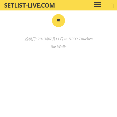
SETLIST-LIVE.COM
コ
メ
ン
イ
ン
テ
メ
ン
ニ
ツ
投稿日:
2013年7月11日
in
NICO Touches
ュ
へ
ー
the Walls
移
動