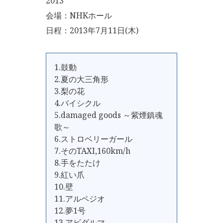
2013
会場：NHKホール
日程：2013年7月11日(木)
1.鼓動
2.夏の大三角形
3.梨の花
4.バイシクル
5.damaged goods ～紫煙鎮魂
歌～
6.ストロベリーガール
7.そのTAXI,160km/h
8.手をたたけ
9.紅い爪
10.壁
11.アルペジオ
12.夢1号
13.アビダルマ