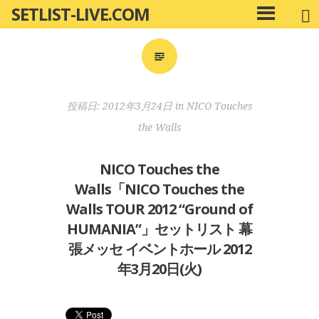
SETLIST-LIVE.COM
コ
メ
ン
イ
ン
テ
メ
ン
ニ
ツ
投稿日:
2012年3月24日
in
NICO Touches
ュ
へ
ー
the Walls
移
動
NICO Touches the
Walls「NICO Touches the
Walls TOUR 2012 “Ground of
HUMANIA”」セットリスト 幕
張メッセ イベントホール 2012
年3月20日(火)