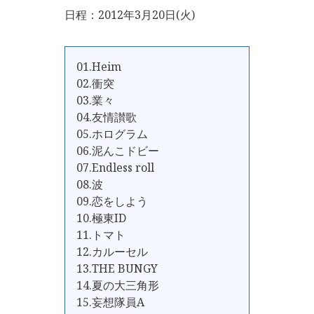
日程：2012年3月20日(火)
01.Heim
02.衝突
03.業々
04.友情讃歌
05.ホログラム
06.泥んこドビー
07.Endless roll
08.波
09.恋をしよう
10.極東ID
11.トマト
12.カルーセル
13.THE BUNGY
14.夏の大三角形
15.妄想隊員A