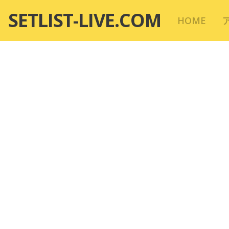
コ
SETLIST-LIVE.COM
HOME
ン
テ
ン
ツ
へ
移
動