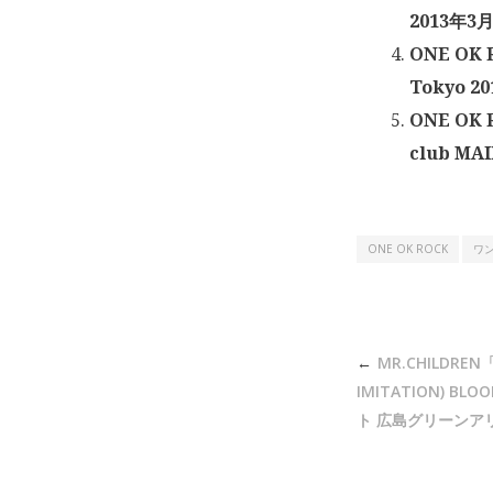
2013年3月
ONE OK 
Tokyo 2
ONE OK
club MA
ONE OK ROCK
ワ
投
MR.CHILDREN「
稿
IMITATION) BL
ナ
ト 広島グリーンアリー
ビ