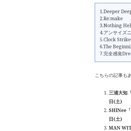
1.Deeper Dee
2.Re:make
3.Nothing He
4.アンサイズ
5.Clock Strike
6.The Beginn
7.完全感覚Dre
こちらの記事も
三浦大知「S
日(土)
SHINee
日(土)
MAN WI