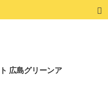
ウ
ィ
ジ
ェ
ッ
ト
ットリスト 広島グリーンア