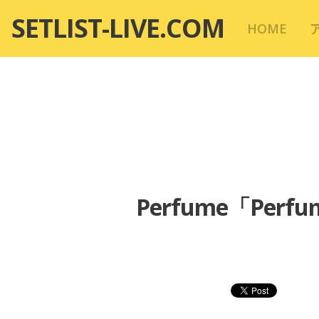
コ
SETLIST-LIVE.COM
HOME
ン
テ
ン
ツ
へ
移
動
Perfume「Perf