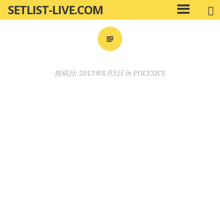
SETLIST-LIVE.COM
コ
メ
ン
イ
ン
テ
メ
ン
ニ
ツ
投稿日:
2013年8月3日
in
POLYSICS
ュ
へ
ー
移
動