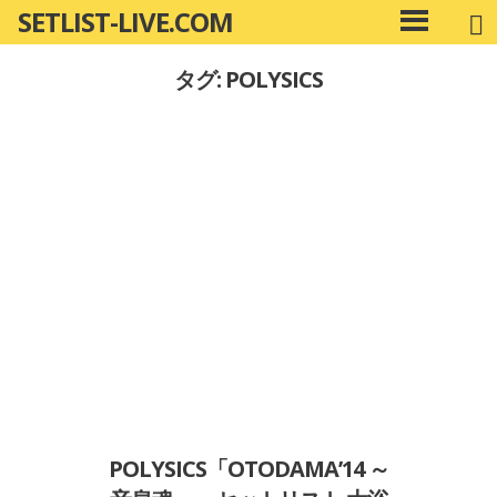
SETLIST-LIVE.COM
コ
メ
ン
イ
タグ: POLYSICS
ン
テ
メ
ン
ニ
ツ
ュ
へ
ー
移
動
POLYSICS「OTODAMA’14 ～