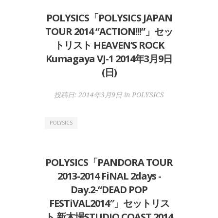
POLYSICS「POLYSICS JAPAN
TOUR 2014 “ACTION!!!”」セッ
トリスト HEAVEN’S ROCK
Kumagaya VJ-1 2014年3月9日
(日)
投稿日:
2014年3月9日
in
POLYSICS
POLYSICS
POLYSICS「PANDORA TOUR
2013-2014 FiNAL 2days -
Day.2-“DEAD POP
FESTiVAL2014″」セットリス
ト 新木場STUDIO COAST 2014