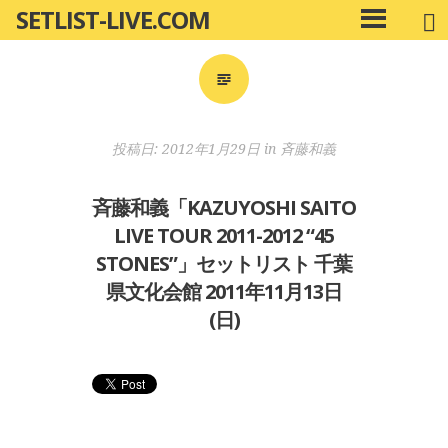
SETLIST-LIVE.COM
コ
メ
ン
イ
ン
テ
メ
ン
ニ
ツ
投稿日:
2012年1月29日
in
斉藤和義
ュ
へ
ー
移
斉藤和義「KAZUYOSHI SAITO
動
LIVE TOUR 2011-2012 “45
STONES”」セットリスト 千葉
県文化会館 2011年11月13日
(日)