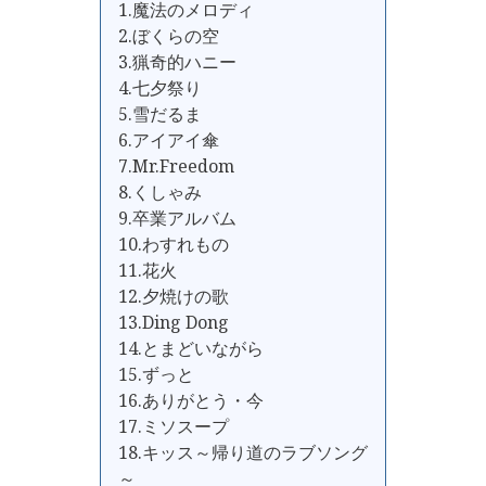
1.魔法のメロディ
2.ぼくらの空
3.猟奇的ハニー
4.七夕祭り
5.雪だるま
6.アイアイ傘
7.Mr.Freedom
8.くしゃみ
9.卒業アルバム
10.わすれもの
11.花火
12.夕焼けの歌
13.Ding Dong
14.とまどいながら
15.ずっと
16.ありがとう・今
17.ミソスープ
18.キッス～帰り道のラブソング
～