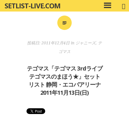
SETLIST-LIVE.COM
コ
メ
ン
イ
ン
テ
メ
ン
ニ
ツ
投稿日:
2011年12月4日
in
ジャニーズ
,
テ
ュ
へ
ー
ゴマス
移
動
テゴマス「テゴマス 3rdライブ
テゴマスのまほう★」セット
リスト 静岡・エコパアリーナ
2011年11月13日(日)