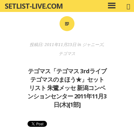
SETLIST-LIVE.COM
コ
メ
ン
イ
ン
テ
メ
ン
ニ
ツ
投稿日:
2011年11月23日
in
ジャニーズ
,
ュ
へ
ー
テゴマス
移
動
テゴマス「テゴマス 3rdライブ
テゴマスのまほう★」セット
リスト 朱鷺メッセ 新潟コンベ
ンションセンター 2011年11月3
日(木)[1部]