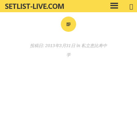
SETLIST-LIVE.COM
コ
メ
ン
イ
ン
テ
メ
ン
ニ
ツ
投稿日:
2013年3月31日
in
私立恵比寿中
ュ
へ
ー
学
移
動