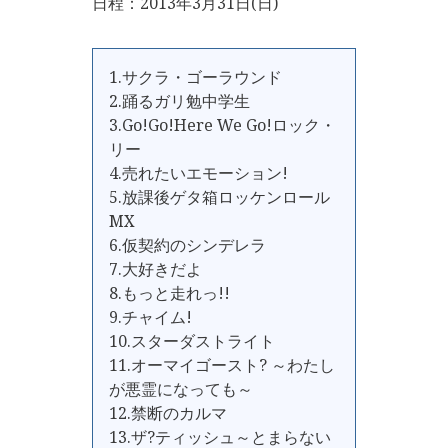
日程：2013年3月31日(日)
1.サクラ・ゴーラウンド
2.踊るガリ勉中学生
3.Go!Go!Here We Go!ロック・
リー
4.売れたいエモーション!
5.放課後ゲタ箱ロッケンロール
MX
6.仮契約のシンデレラ
7.大好きだよ
8.もっと走れっ!!
9.チャイム!
10.スターダストライト
11.オーマイゴースト? ～わたし
が悪霊になっても～
12.禁断のカルマ
13.ザ?ティッシュ～とまらない