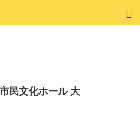
ウ
ィ
ジ
ェ
ッ
ト
岡市民文化ホール 大