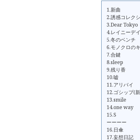
1.新曲
2.誘感コレク
3.Dear Tokyo
4.レイニーデ
5.冬のベンチ
6.モノクロの
7.合鍵
8.sleep
9.残り香
10.嘘
11.アリバイ
12.ゴシップ(新
13.smile
14.one way
15.S
ーーーー
16.日傘
17.妄想日記