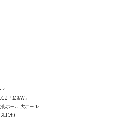
シド
012 『M&W』
化ホール 大ホール
6日(水)