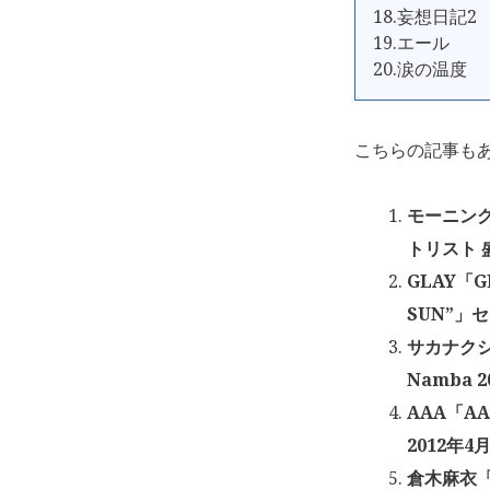
18.妄想日記2
19.エール
20.涙の温度
こちらの記事も
モーニング
トリスト 
GLAY「GL
SUN”」
サカナクショ
Namba 2
AAA「AA
2012年4月
倉木麻衣「M