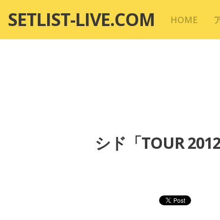
コ
SETLIST-LIVE.COM
HOME
ン
テ
ン
ツ
へ
移
動
シド「TOUR 2