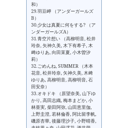
和）
29.羽豆岬 （アンダーガールズ
B）
30.少女は真夏に何をする? （ア
ンダーガールズA）
31.青空片想い （高柳明音, 松井
玲奈, 矢神久美, 木下有希子, 木
﨑ゆりあ, 向田茉夏, 小木曽汐
莉）
32.ごめんね, SUMMER （木本
花音, 松井玲奈, 矢神久美, 木﨑
ゆりあ, 高柳明音, 高柳明音, 石
田安奈）
33.オキドキ （原望奈美, 山下ゆ
かり, 高田志織, 梅本まどか, 小
林亜実, 柴田阿弥, 山田恵里伽,
上野圭澄, 若林倫香, 阿比留李帆,
磯原杏華, 後藤理沙子, 小野晴香,
赤枝里々奈, 山田澪花, 酒井萌