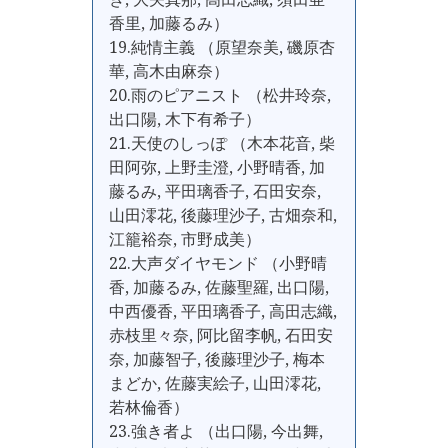
香里, 加藤るみ）
19.純情主義 （原望奈美, 磯原杏
華, 高木由麻奈）
20.雨のピアニスト （松井玲奈,
出口陽, 木下有希子）
21.天使のしっぽ （木本花音, 柴
田阿弥, 上野圭澄, 小野晴香, 加
藤るみ, 平田璃香子, 石田安奈,
山田澪花, 後藤理沙子, 古畑奈和,
江籠裕奈, 市野成美）
22.大声ダイヤモンド （小野晴
香, 加藤るみ, 佐藤聖羅, 出口陽,
中西優香, 平田璃香子, 高田志織,
赤枝里々奈, 阿比留李帆, 石田安
奈, 加藤智子, 後藤理沙子, 梅本
まどか, 佐藤実絵子, 山田澪花,
若林倫香）
23.強き者よ （出口陽, 今出舞,