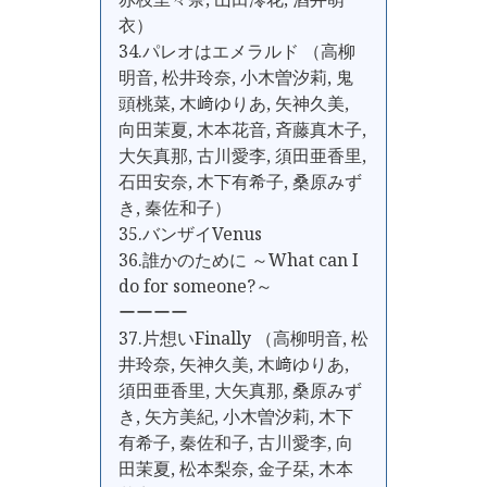
衣）
34.パレオはエメラルド （高柳
明音, 松井玲奈, 小木曽汐莉, 鬼
頭桃菜, 木﨑ゆりあ, 矢神久美,
向田茉夏, 木本花音, 斉藤真木子,
大矢真那, 古川愛李, 須田亜香里,
石田安奈, 木下有希子, 桑原みず
き, 秦佐和子）
35.バンザイVenus
36.誰かのために ～What can I
do for someone?～
ーーーー
37.片想いFinally （高柳明音, 松
井玲奈, 矢神久美, 木﨑ゆりあ,
須田亜香里, 大矢真那, 桑原みず
き, 矢方美紀, 小木曽汐莉, 木下
有希子, 秦佐和子, 古川愛李, 向
田茉夏, 松本梨奈, 金子栞, 木本