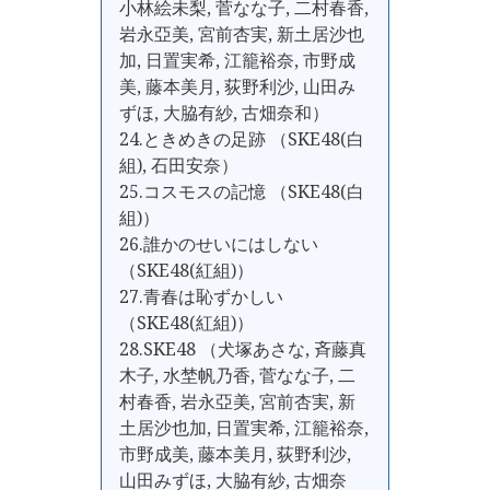
小林絵未梨, 菅なな子, 二村春香,
岩永亞美, 宮前杏実, 新土居沙也
加, 日置実希, 江籠裕奈, 市野成
美, 藤本美月, 荻野利沙, 山田み
ずほ, 大脇有紗, 古畑奈和）
24.ときめきの足跡 （SKE48(白
組), 石田安奈）
25.コスモスの記憶 （SKE48(白
組)）
26.誰かのせいにはしない
（SKE48(紅組)）
27.青春は恥ずかしい
（SKE48(紅組)）
28.SKE48 （犬塚あさな, 斉藤真
木子, 水埜帆乃香, 菅なな子, 二
村春香, 岩永亞美, 宮前杏実, 新
土居沙也加, 日置実希, 江籠裕奈,
市野成美, 藤本美月, 荻野利沙,
山田みずほ, 大脇有紗, 古畑奈