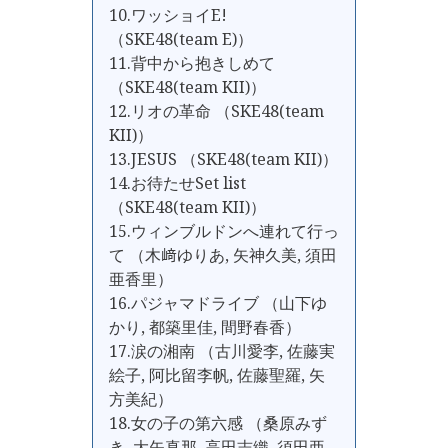
10.ワッショイE!
（SKE48(team E)）
11.背中から抱きしめて
（SKE48(team KII)）
12.リオの革命 （SKE48(team
KII)）
13.JESUS （SKE48(team KII)）
14.お待たせSet list
（SKE48(team KII)）
15.ウィンブルドンへ連れて行っ
て （木﨑ゆりあ, 矢神久美, 須田
亜香里）
16.パジャマドライブ （山下ゆ
かり, 都築里佳, 間野春香）
17.涙の湘南 （古川愛李, 佐藤実
絵子, 阿比留李帆, 佐藤聖羅, 矢
方美紀）
18.女の子の第六感 （桑原みず
き, 大矢真那, 高田志織, 須田亜