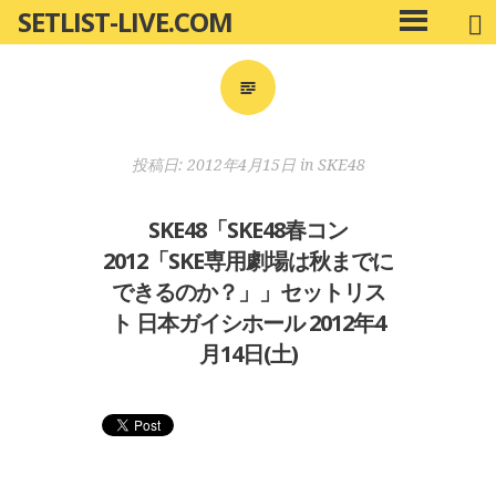
SETLIST-LIVE.COM
コ
メ
ン
イ
ン
テ
メ
ン
ニ
ツ
投稿日:
2012年4月15日
in
SKE48
ュ
へ
ー
移
SKE48「SKE48春コン
動
2012「SKE専用劇場は秋までに
できるのか？」」セットリス
ト 日本ガイシホール 2012年4
月14日(土)