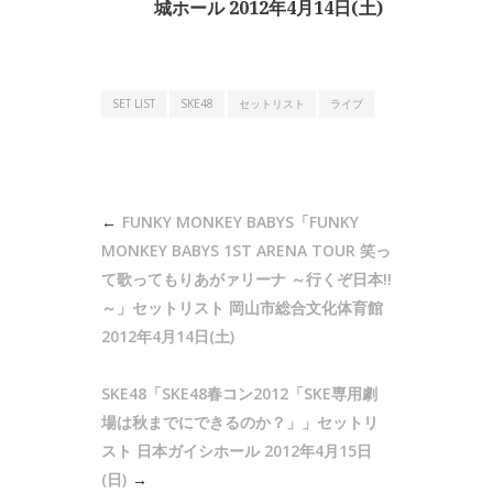
城ホール 2012年4月14日(土)
SET LIST
SKE48
セットリスト
ライブ
投
FUNKY MONKEY BABYS「FUNKY
稿
MONKEY BABYS 1ST ARENA TOUR 笑っ
ナ
て歌ってもりあがァリーナ ～行くぞ日本!!
～」セットリスト 岡山市総合文化体育館
ビ
2012年4月14日(土)
ゲ
ー
SKE48「SKE48春コン2012「SKE専用劇
シ
場は秋までにできるのか？」」セットリ
ョ
スト 日本ガイシホール 2012年4月15日
ン
(日)