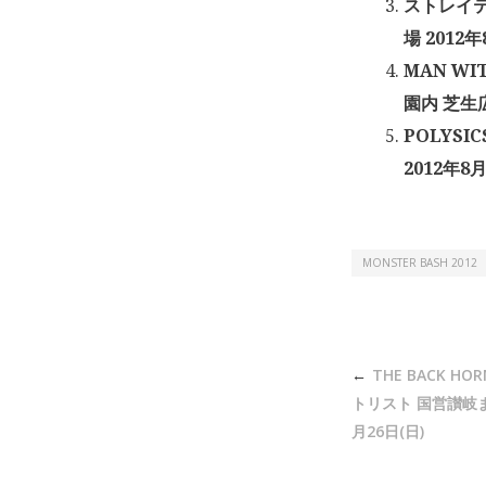
ストレイテ
場 2012年
MAN WI
園内 芝生広
POLYSI
2012年8月
MONSTER BASH 2012
投
THE BACK HO
稿
トリスト 国営讃岐ま
ナ
月26日(日)
ビ