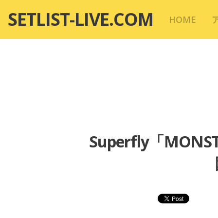
コ
SETLIST-LIVE.COM
HOME
ン
テ
ン
ツ
へ
移
動
Superfly「MO