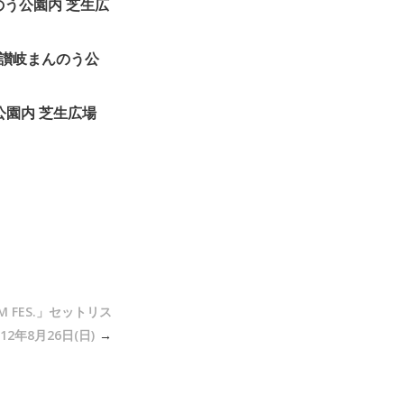
んのう公園内 芝生広
 国営讃岐まんのう公
う公園内 芝生広場
IUM FES.」セットリス
2年8月26日(日)