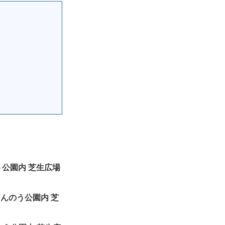
のう公園内 芝生広場
岐まんのう公園内 芝