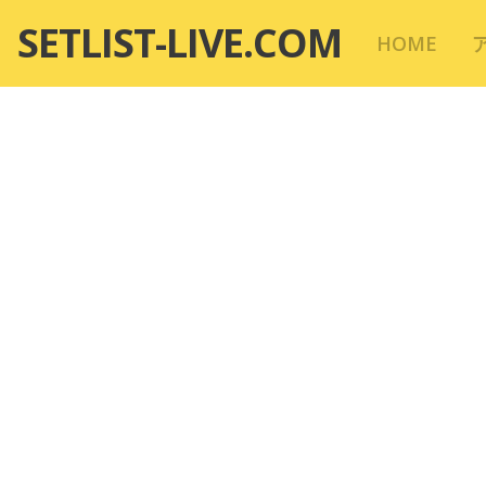
コ
SETLIST-LIVE.COM
HOME
ン
テ
ン
ツ
へ
移
動