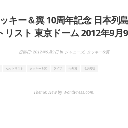
ッキー＆翼 10周年記念 日本列
リスト 東京ドーム 2012年9月9
投稿日:
2012年9月9日
in
ジャニーズ
,
タッキー&翼
セットリスト
タッキー＆翼
ライブ
今井翼
滝沢秀明
Theme: Hew by
WordPress.com
.