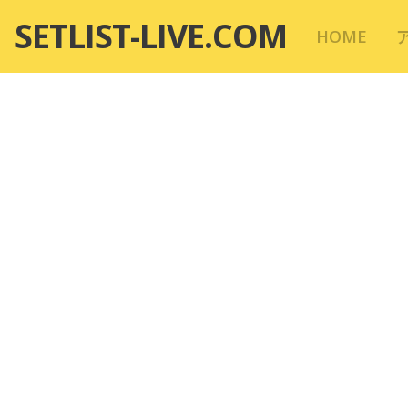
コ
SETLIST-LIVE.COM
HOME
ン
テ
ン
ツ
へ
移
動