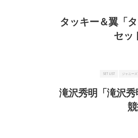
タッキー＆翼「タ
セット
SET LIST
ジャニーズ
滝沢秀明「滝沢秀明 
競