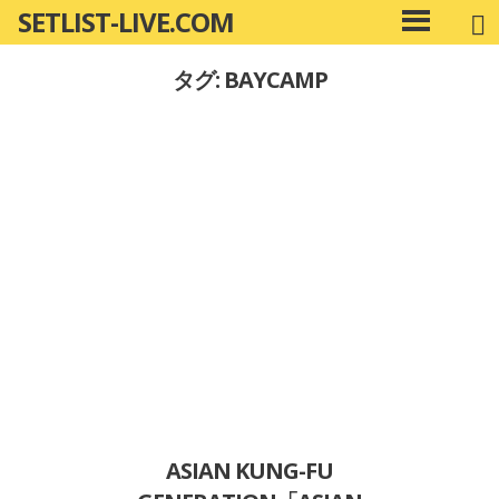
SETLIST-LIVE.COM
コ
メ
ン
イ
タグ: BAYCAMP
ン
テ
メ
ン
ニ
ツ
ュ
へ
ー
移
動
ASIAN KUNG-FU