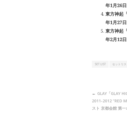
年1月26日
東方神起「東
年1月27日
東方神起「東
年2月12日
SET LIST
セットリス
投
GLAY「GLAY H
稿
2011-2012 “RED
ナ
スト 京都会館 第一ホ
ビ