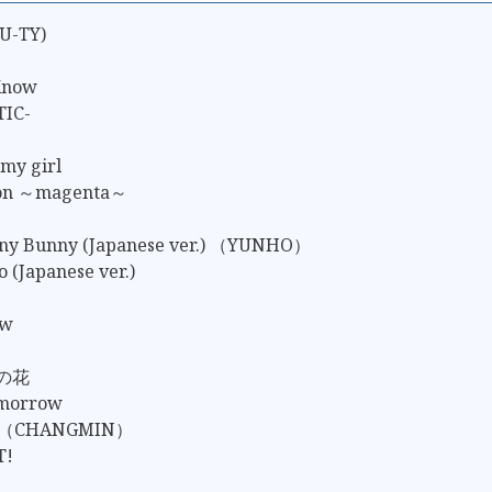
AU-TY)
 Know
IC-
my girl
tion ～magenta～
ny Bunny (Japanese ver.) （YUNHO）
o (Japanese ver.)
ow
色の花
omorrow
il （CHANGMIN）
T!