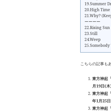
19.Summer D
20.High Time
21.Why? (Kee
ーーーー
22.Rising Sun
23.Still
24.Weep
25.Somebody 
こちらの記事も
東方神起「東
月19日(木
東方神起「東
年1月25日
東方神起「東