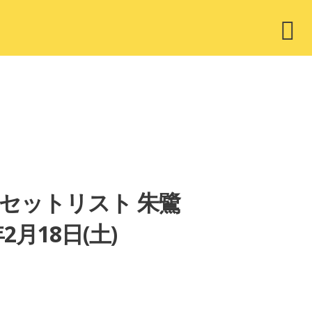
ウ
ィ
ジ
ェ
ッ
ト
～」セットリスト 朱鷺
月18日(土)