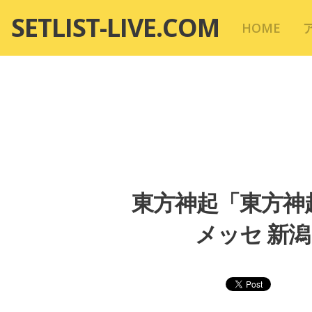
コ
SETLIST-LIVE.COM
HOME
ン
テ
ン
ツ
へ
移
動
東方神起「東方神起 
メッセ 新潟