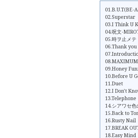
01.B.U.T(BE-
02.Superstar
03.I Think U
04.呪文-MIROT
05.時ヲ止メテ
06.Thank you 
07.Introduc
08.MAXIMUM
09.Honey Fun
10.Before U G
11.Duet
12.I Don't Kn
13.Telephone
14.シアワセ
15.Back to T
16.Rusty Na
17.BREAK OU
18.Easy Mind