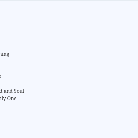
hing
s
d and Soul
nly One