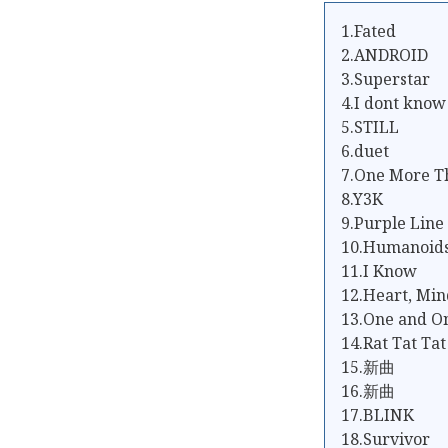
1.Fated
2.ANDROID
3.Superstar
4.I dont know
5.STILL
6.duet
7.One More T
8.Y3K
9.Purple Line
10.Humanoid
11.I Know
12.Heart, Min
13.One and O
14.Rat Tat Tat
15.新曲
16.新曲
17.BLINK
18.Survivor