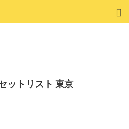
ウ
ィ
ジ
ェ
ッ
ト
～」セットリスト 東京