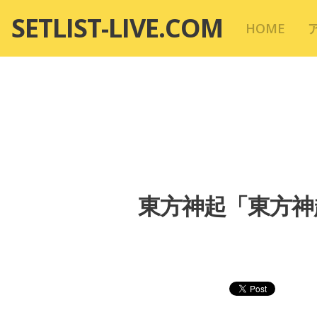
コ
SETLIST-LIVE.COM
HOME
ン
テ
ン
ツ
へ
移
動
東方神起「東方神起 