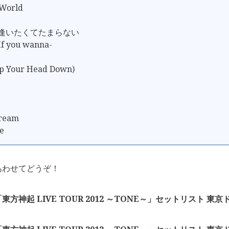
 World
て逢いたくてたまらない
If you wanna-
p Your Head Down)
!
ream
e
あわせてどうぞ！
方神起 LIVE TOUR 2012 ～TONE～」セットリスト 東京ド