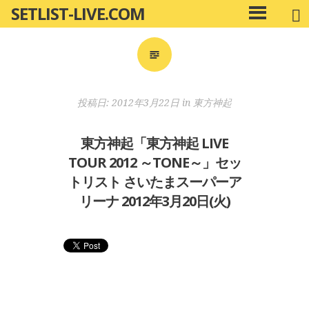
SETLIST-LIVE.COM
コ
メ
ン
イ
ン
テ
メ
ン
ニ
ツ
投稿日:
2012年3月22日
in
東方神起
ュ
へ
ー
移
東方神起「東方神起 LIVE
動
TOUR 2012 ～TONE～」セッ
トリスト さいたまスーパーア
リーナ 2012年3月20日(火)