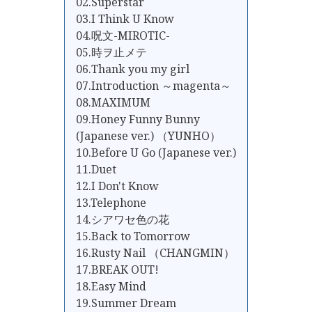
02.Superstar
03.I Think U Know
04.呪文-MIROTIC-
05.時ヲ止メテ
06.Thank you my girl
07.Introduction ～magenta～
08.MAXIMUM
09.Honey Funny Bunny
(Japanese ver.) （YUNHO）
10.Before U Go (Japanese ver.)
11.Duet
12.I Don't Know
13.Telephone
14.シアワセ色の花
15.Back to Tomorrow
16.Rusty Nail （CHANGMIN）
17.BREAK OUT!
18.Easy Mind
19.Summer Dream