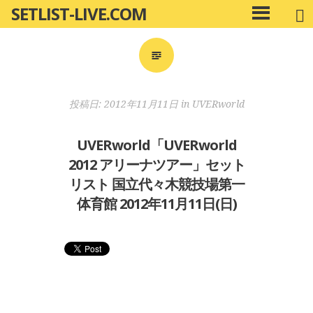
SETLIST-LIVE.COM
コ
メ
ン
イ
ン
テ
メ
ン
ニ
ツ
投稿日:
2012年11月11日
in
UVERworld
ュ
へ
ー
移
UVERworld「UVERworld
動
2012 アリーナツアー」セット
リスト 国立代々木競技場第一
体育館 2012年11月11日(日)