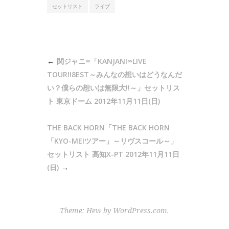
セットリスト
ライブ
投
関ジャニ∞「KANJANI∞LIVE
稿
TOUR!!8EST～みんなの想いはどうなんだ
ナ
い？僕らの想いは無限大!!～」セットリス
ト 東京ドーム 2012年11月11日(日)
ビ
ゲ
THE BACK HORN「THE BACK HORN
ー
「KYO-MEIツアー」～リヴスコール～」
シ
セットリスト 高知X-PT 2012年11月11日
ョ
(日)
ン
Theme: Hew by
WordPress.com
.