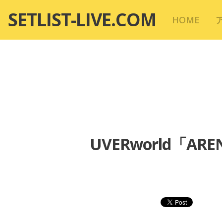
コ
SETLIST-LIVE.COM
HOME
ン
テ
ン
ツ
へ
移
動
UVERworld「A