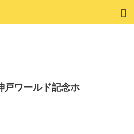
ウ
ィ
ジ
ェ
ッ
ト
スト 神戸ワールド記念ホ