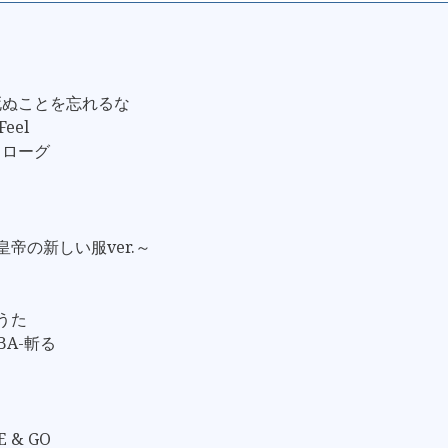
死ぬことを忘れるな
Feel
ロローグ
皇帝の新しい服ver.～
なうた
UBA-斬る
E & GO