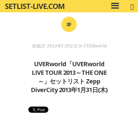
SETLIST-LIVE.COM
コ
メ
ン
イ
ン
テ
メ
ン
ニ
ツ
投稿日:
2013年1月31日
in
UVERworld
ュ
へ
ー
移
UVERworld「UVERworld
動
LIVE TOUR 2013～THE ONE
～」セットリスト Zepp
DiverCity 2013年1月31日(木)