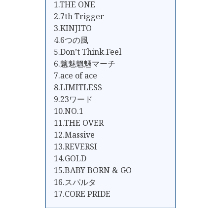
1.THE ONE
2.7th Trigger
3.KINJITO
4.6つの風
5.Don’t Think.Feel
6.魑魅魍魎マーチ
7.ace of ace
8.LIMITLESS
9.23ワード
10.NO.1
11.THE OVER
12.Massive
13.REVERSI
14.GOLD
15.BABY BORN & GO
16.スパルタ
17.CORE PRIDE