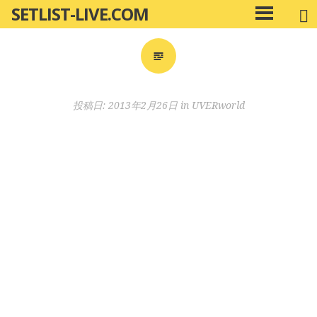
SETLIST-LIVE.COM
コ
メ
ン
イ
ン
テ
メ
ン
ニ
ツ
投稿日:
2013年2月26日
in
UVERworld
ュ
へ
ー
移
動