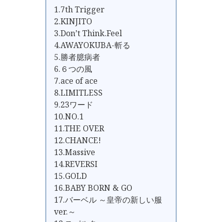
1.7th Trigger
2.KINJITO
3.Don’t Think.Feel
4.AWAYOKUBA-斬る
5.勝者臆病者
6.６つの風
7.ace of ace
8.LIMITLESS
9.23ワード
10.NO.1
11.THE OVER
12.CHANCE!
13.Massive
14.REVERSI
15.GOLD
16.BABY BORN & GO
17.バーベル ～皇帝の新しい服
ver.～