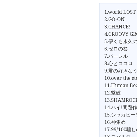
1.world LOST
2.GO-ON
3.CHANCE!
4.GROOVY G
5.儚くも永久
6.ゼロの答
7.バーレル
8.心とココロ
9.君の好きな
10.over the st
11.Human B
12.撃破
13.SHAMROC
14.ハイ!問題
15.シャカビーチ
16.神集め
17.99/100騙
18.スパルタ