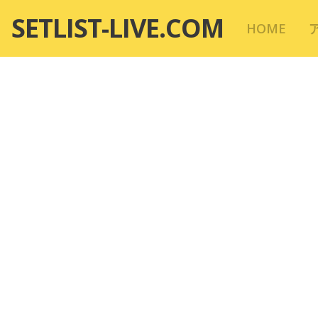
コ
SETLIST-LIVE.COM
HOME
ン
テ
ン
ツ
へ
移
動