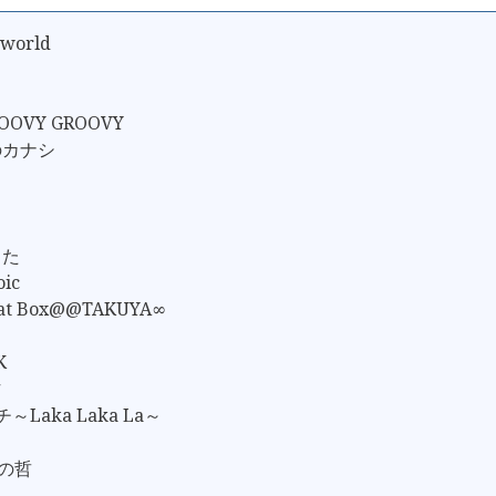
 world
ROOVY GROOVY
のカナシ
うた
oic
eat Box@@TAKUYA∞
K
作
～Laka Laka La～
しの哲