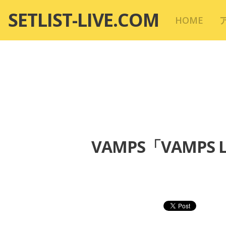
コ
SETLIST-LIVE.COM
HOME
ン
テ
ン
ツ
へ
移
動
VAMPS「VAMPS L