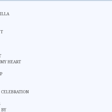
ILLA
NT
T
N MY HEART
IP
 CELEBRATION
S
 BY