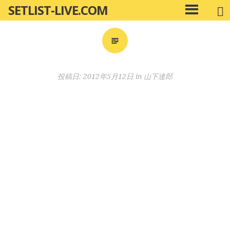
SETLIST-LIVE.COM
コ
メ
ン
イ
ン
テ
メ
ン
ニ
ツ
投稿日:
2012年5月12日
in
山下達郎
ュ
へ
ー
移
動