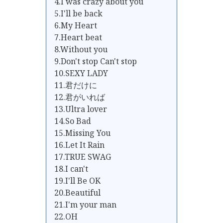
4.I was crazy about you
5.I'll be back
6.My Heart
7.Heart beat
8.Without you
9.Don't stop Can't stop
10.SEXY LADY
11.君だけに
12.君がいれば
13.Ultra lover
14.So Bad
15.Missing You
16.Let It Rain
17.TRUE SWAG
18.I can't
19.I'll Be OK
20.Beautiful
21.I'm your man
22.OH