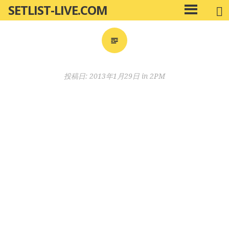
SETLIST-LIVE.COM
コ
メ
ン
イ
ン
テ
メ
ン
ニ
ツ
投稿日:
2013年1月29日
in
2PM
ュ
へ
ー
移
動