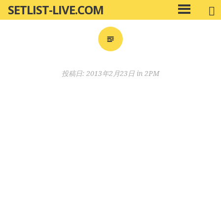
SETLIST-LIVE.COM
コ
メ
ン
イ
ン
テ
メ
ン
ニ
ツ
投稿日:
2013年2月23日
in
2PM
ュ
へ
ー
移
動