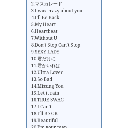
2.マスカレード
3.I was crazy about you
4.I’ll Be Back
5.My Heart
6.Heartbeat
7.Without U
8.Don’t Stop Can’t Stop
9.SEXY LADY
10.君だけに
11.君がいれば
12.Ultra Lover
13.So Bad
14.Missing You
15.Let it rain
16.TRUE SWAG
17.I Can’t
18.I’ll Be OK
19.Beautiful
20.I’m your man