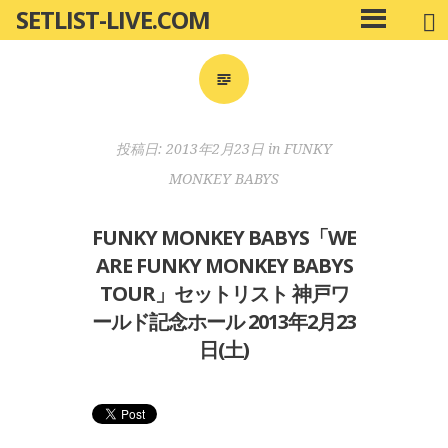
SETLIST-LIVE.COM
コ
メ
ン
イ
ン
テ
メ
ン
ニ
ツ
投稿日:
2013年2月23日
in
FUNKY
ュ
へ
ー
MONKEY BABYS
移
動
FUNKY MONKEY BABYS「WE
ARE FUNKY MONKEY BABYS
TOUR」セットリスト 神戸ワ
ールド記念ホール 2013年2月23
日(土)