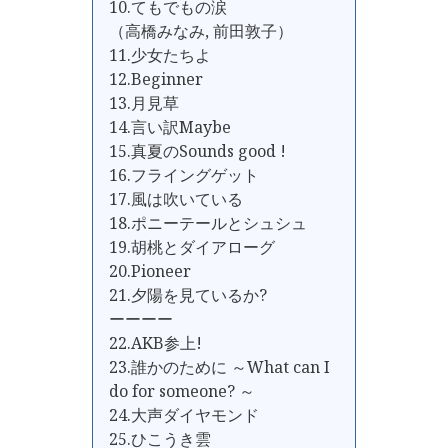
10.てもでもの涙
（高橋みなみ, 前田敦子）
11.少女たちよ
12.Beginner
13.月見草
14.言い訳Maybe
15.真夏のSounds good !
16.フライングゲット
17.風は吹いている
18.ポニーテールとシュシュ
19.胡桃とダイアローグ
20.Pioneer
21.夕陽を見ているか?
ーーーー
22.AKB参上!
23.誰かのために ～What can I
do for someone? ～
24.大声ダイヤモンド
25.ひこうき雲