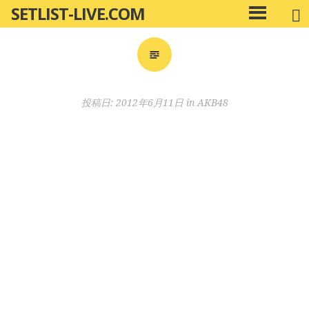
SETLIST-LIVE.COM
コ
メ
ン
イ
ン
テ
メ
ン
ニ
ツ
投稿日:
2012年6月11日
in
AKB48
ュ
へ
ー
移
動