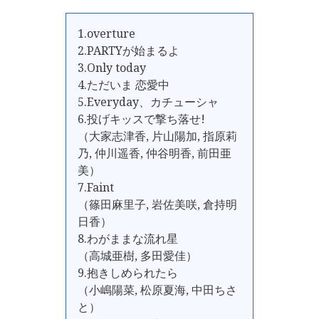
1.overture
2.PARTYが始まるよ
3.Only today
4.ただいま 恋愛中
5.Everyday、カチューシャ
6.投げキッスで撃ち落せ!
（大家志津香, 片山陽加, 指原莉
乃, 仲川遥香, 仲谷明香, 前田亜
美）
7.Faint
（篠田麻里子, 岩佐美咲, 倉持明
日香）
8.わがままな流れ星
（高城亜樹, 多田愛佳）
9.抱きしめられたら
（小嶋陽菜, 松原夏海, 中田ちさ
と）