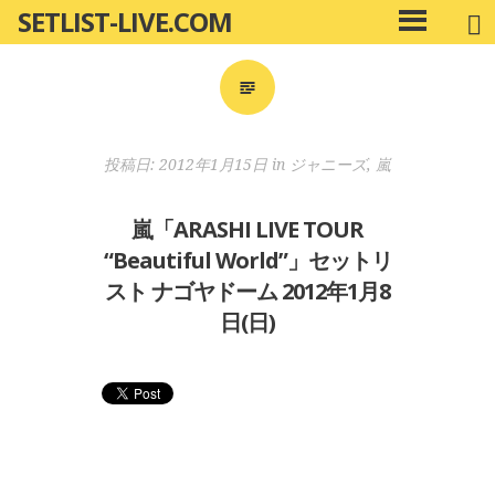
SETLIST-LIVE.COM
コ
メ
ン
イ
ン
テ
メ
ン
ニ
ツ
投稿日:
2012年1月15日
in
ジャニーズ
,
嵐
ュ
へ
ー
移
嵐「ARASHI LIVE TOUR
動
“Beautiful World”」セットリ
スト ナゴヤドーム 2012年1月8
日(日)