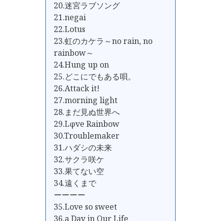
20.迷宮ラブソング
21.negai
22.Lotus
23.虹のカケラ～no rain, no
rainbow～
24.Hung up on
25.どこにでもある唄。
26.Attack it!
27.morning light
28.まだ見ぬ世界へ
29.Lφve Rainbow
30.Troublemaker
31.ハダシの未来
32.サクラ咲ケ
33.果てない空
34.遠くまで
ーーーー
35.Love so sweet
36.a Day in Our Life