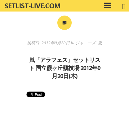
SETLIST-LIVE.COM
コ
メ
ン
イ
ン
テ
メ
ン
ニ
ツ
投稿日:
2012年9月20日
in
ジャニーズ
,
嵐
ュ
へ
ー
移
嵐「アラフェス」セットリス
動
ト 国立霞ヶ丘競技場 2012年9
月20日(木)