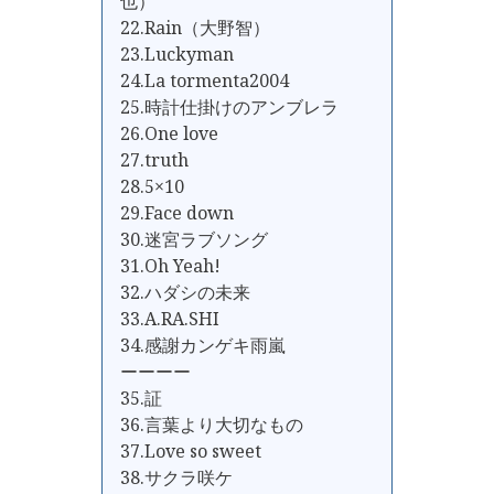
也）
22.Rain（大野智）
23.Luckyman
24.La tormenta2004
25.時計仕掛けのアンブレラ
26.One love
27.truth
28.5×10
29.Face down
30.迷宮ラブソング
31.Oh Yeah!
32.ハダシの未来
33.A.RA.SHI
34.感謝カンゲキ雨嵐
ーーーー
35.証
36.言葉より大切なもの
37.Love so sweet
38.サクラ咲ケ