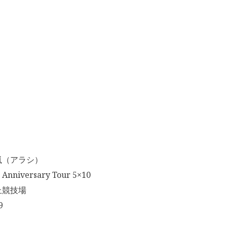
嵐（アラシ）
niversary Tour 5×10
丘競技場
9