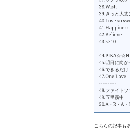
38.Wish
39.きっと大丈
40.Love so sw
41.Happiness
42.Believe
43.5×10
----------
44.PIKA☆☆N
45.明日に向
46.できるだけ
47.One Love
----------
48.ファイト
49.五里霧中
50.A・R・A・
こちらの記事も