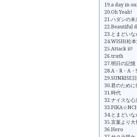
19.a day in our
20.Oh Yeah!
21.ハダシの未
22.Beautiful 
23.とまどいな
24.WISH(松本
25.Attack it!
26.truth
27.明日の記憶
28.A・R・A・
29.SUNRISE
30.君のため
31.時代
32.ナイスな
33.PIKA☆NC
34.とまどい
35.言葉より
36.Hero
37.サクラ咲ケ