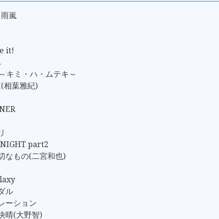
キ雨嵐
 it!
へ
Moon～キミ・ハ・ムテキ～
HI(相葉雅紀)
INER
リ
 NIGHT part2
大切なもの(二宮和也)
g
axy
ペダル
ネレーション
快晴(大野智)