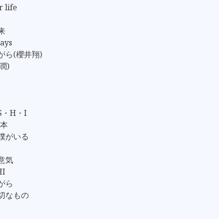
 life
来
days
がら(櫻井翔)
潤)
S・H・I
日本
に僕がいる
心意気
HI
ながら
大切なもの