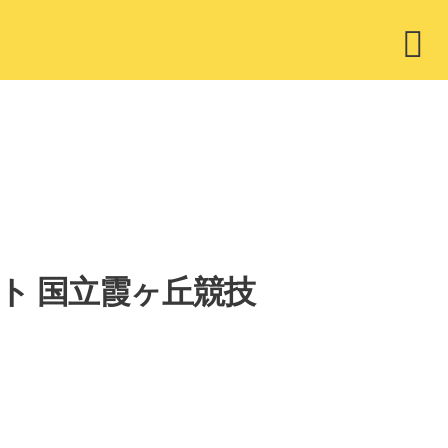
ウ
ィ
ジ
ェ
ッ
ト
トリスト 国立霞ヶ丘競技