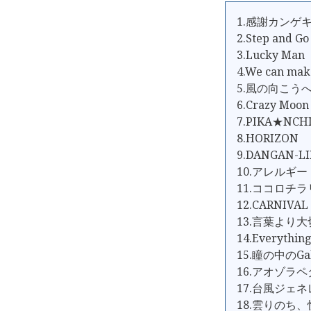
1.感謝カンゲ
2.Step and Go
3.Lucky Man
4.We can make
5.風の向こう
6.Crazy 
7.PIKA★NC
8.HORIZON
9.DANGAN-L
10.アレルギー
11.ココロチラ
12.CARNIVAL
13.言葉より
14.Everythin
15.瞳の中のGal
16.アオゾラ
17.台風ジェ
18.雲りのち、