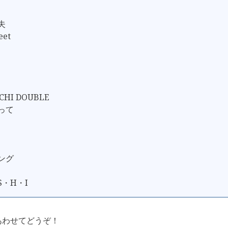
夫
eet
CHI DOUBLE
かって
ソング
S・H・I
あわせてどうぞ！