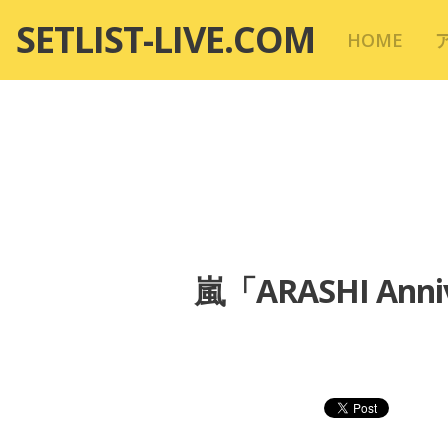
コ
SETLIST-LIVE.COM
HOME
ン
テ
ン
ツ
へ
移
動
嵐「ARASHI An