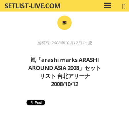
SETLIST-LIVE.COM
コ
メ
ン
イ
ン
テ
メ
ン
ニ
ツ
投稿日:
2008年10月12日
in
嵐
ュ
へ
ー
移
嵐「arashi marks ARASHI
動
AROUND ASIA 2008」セット
リスト 台北アリーナ
2008/10/12