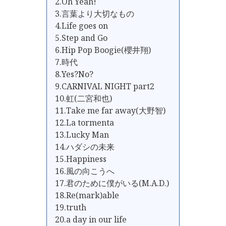
2.Oh Yeah!
3.言葉より大切なもの
4.Life goes on
5.Step and Go
6.Hip Pop Boogie(櫻井翔)
7.時代
8.Yes?No?
9.CARNIVAL NIGHT part2
10.虹(二宮和也)
11.Take me far away(大野智)
12.La tormenta
13.Lucky Man
14.ハダシの未来
15.Happiness
16.風の向こうへ
17.君のために僕がいる(M.A.D.)
18.Re(mark)able
19.truth
20.a day in our life