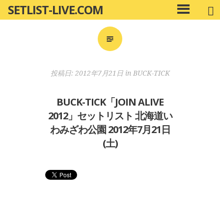
SETLIST-LIVE.COM
コ
メ
ン
イ
ン
テ
メ
ン
ニ
ツ
投稿日:
2012年7月21日
in
BUCK-TICK
ュ
へ
ー
移
BUCK-TICK「JOIN ALIVE
動
2012」セットリスト 北海道い
わみざわ公園 2012年7月21日
(土)