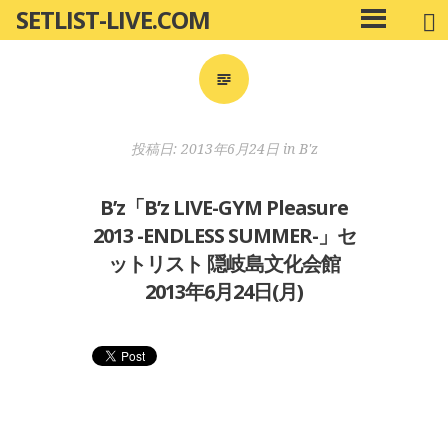
SETLIST-LIVE.COM
コ
メ
ン
イ
ン
テ
メ
ン
ニ
ツ
投稿日:
2013年6月24日
in
B'z
ュ
へ
ー
移
B’z「B’z LIVE-GYM Pleasure
動
2013 -ENDLESS SUMMER-」セ
ットリスト 隠岐島文化会館
2013年6月24日(月)