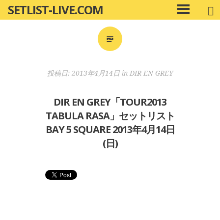
SETLIST-LIVE.COM
コ
メ
ン
イ
ン
テ
メ
ン
ニ
ツ
投稿日:
2013年4月14日
in
DIR EN GREY
ュ
へ
ー
移
DIR EN GREY「TOUR2013
動
TABULA RASA」セットリスト
BAY 5 SQUARE 2013年4月14日
(日)