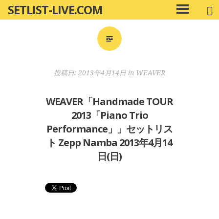
SETLIST-LIVE.COM
コ
メ
ン
イ
ン
テ
メ
ン
ニ
ツ
投稿日:
2013年4月14日
in
WEAVER
ュ
へ
ー
移
WEAVER「Handmade TOUR
動
2013「Piano Trio
Performance」」セットリス
ト Zepp Namba 2013年4月14
日(日)