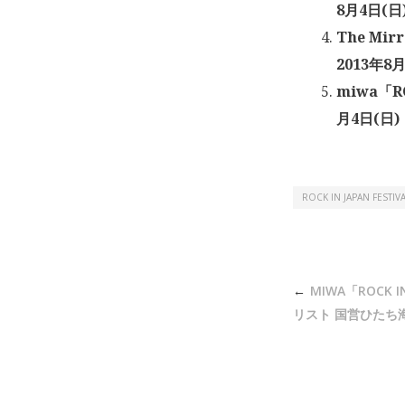
8月4日(日
The Mi
2013年8
miwa「R
月4日(日)
ROCK IN JAPAN FESTIV
投
MIWA「ROCK IN
稿
リスト 国営ひたち海浜
ナ
ビ
ゲ