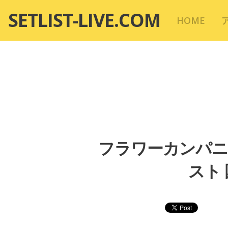
コ
SETLIST-LIVE.COM
HOME
ン
テ
ン
ツ
へ
移
動
フラワーカンパニーズ「
スト 